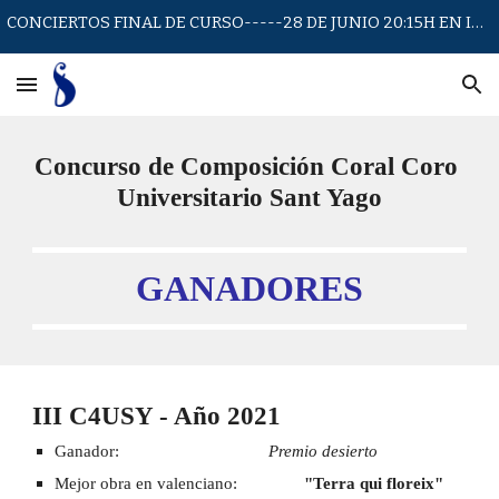
CONCIERTOS FINAL DE CURSO-----28 DE JUNIO 20:15H EN IGLESIA SAN JUAN DE LA CRUZ
Skip to main content
Skip to navigation
Concurso de Composición Coral Coro 
Universitario Sant Yago
GANADORES
III C4USY - Año 202
1
Ganador: 
Premio desierto
Mejor obra en valenciano:
"Terra qui floreix"